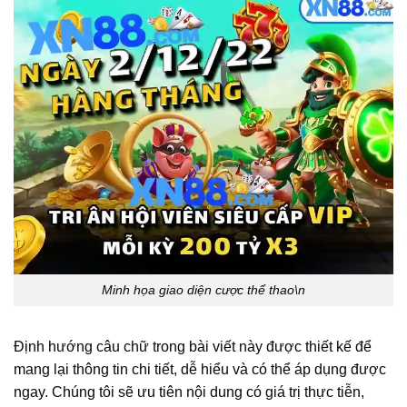
Minh họa giao diện cược thể thao\n
Định hướng câu chữ trong bài viết này được thiết kế để
mang lại thông tin chi tiết, dễ hiểu và có thể áp dụng được
ngay. Chúng tôi sẽ ưu tiên nội dung có giá trị thực tiễn,