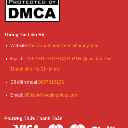
Thông Tin Liên Hệ
Website
:
thesexualharassmentattorney.com
Địa chỉ
:
114 PHU THO HOA P. PTH Quan Tan Phu
Thanh pho Ho Chi Minh
Số điện
thoại
:
0967316136
Email
:
888slot@wettingblog.com
Phương Thức Thanh Toán