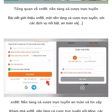
Tổng quan về xn88: nền tảng cá cược trực tuyến
Bài viết giới thiệu xn88, một nền tảng cá cược trực tuyến, với
các dịch vụ nổi bật, an toàn và[...]
xn88: Nền tảng cá cược trực tuyến an toàn và tin cậy
Khám phá xn88, nền tảng cá cược trực tuyến nổi tiếng, các