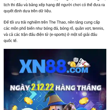
lịch thi đấu và bảng xếp hạng để người chơi có thể đưa ra
quyết định dựa trên dữ liệu.
Để tối ưu trải nghiệm trên The Thao, nền tảng cung cấp
các môn phổ biến như bóng đá, bóng rổ, quần vợt, tennis,
và cả các trận đấu điện tử (e-sports) ở một số giải đấu
quốc tế.