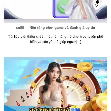
xn88 — Nền tảng chơi game và đánh giá uy tín
Tài liệu giới thiệu xn88, một nền tảng trò chơi trực tuyến phổ
biến và các yếu tố giúp người[...]