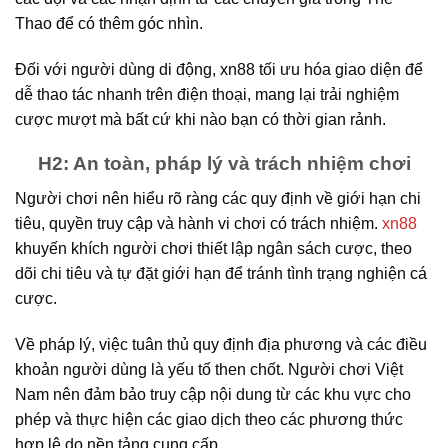
Thao để có thêm góc nhìn.
Đối với người dùng di động, xn88 tối ưu hóa giao diện để
dễ thao tác nhanh trên điện thoại, mang lại trải nghiệm
cược mượt mà bất cứ khi nào bạn có thời gian rảnh.
H2: An toàn, pháp lý và trách nhiệm chơi
Người chơi nên hiểu rõ ràng các quy định về giới hạn chi
tiêu, quyền truy cập và hành vi chơi có trách nhiệm.
xn88
khuyến khích người chơi thiết lập ngân sách cược, theo
dõi chi tiêu và tự đặt giới hạn để tránh tình trạng nghiện cá
cược.
Về pháp lý, việc tuân thủ quy định địa phương và các điều
khoản người dùng là yếu tố then chốt. Người chơi Việt
Nam nên đảm bảo truy cập nội dung từ các khu vực cho
phép và thực hiện các giao dịch theo các phương thức
hợp lệ do nền tảng cung cấp.