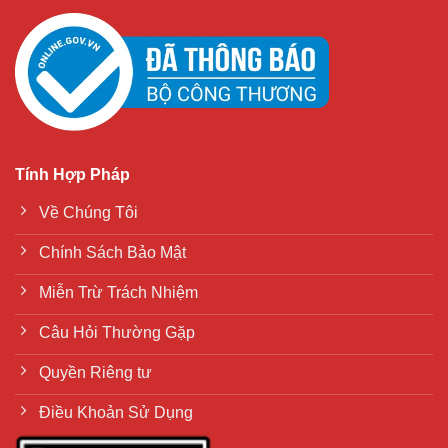
Tính Hợp Pháp
Về Chúng Tôi
Chính Sách Bảo Mật
Miễn Trừ Trách Nhiệm
Câu Hỏi Thường Gặp
Quyền Riêng tư
Điều Khoản Sử Dụng