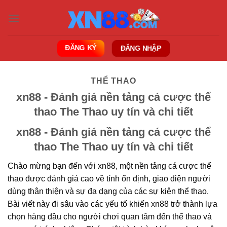
Bỏ
qua
nội
dung
ĐĂNG KÝ
ĐĂNG NHẬP
THỂ THAO
xn88 - Đánh giá nền tảng cá cược thể
thao The Thao uy tín và chi tiết
xn88 - Đánh giá nền tảng cá cược thể
thao The Thao uy tín và chi tiết
Chào mừng bạn đến với xn88, một nền tảng cá cược thể
thao được đánh giá cao về tính ổn định, giao diện người
dùng thân thiện và sự đa dạng của các sự kiện thể thao.
Bài viết này đi sâu vào các yếu tố khiến xn88 trở thành lựa
chọn hàng đầu cho người chơi quan tâm đến thể thao và