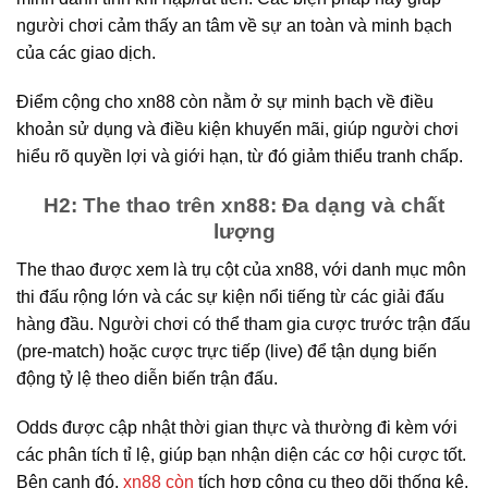
người chơi cảm thấy an tâm về sự an toàn và minh bạch
của các giao dịch.
Điểm cộng cho xn88 còn nằm ở sự minh bạch về điều
khoản sử dụng và điều kiện khuyến mãi, giúp người chơi
hiểu rõ quyền lợi và giới hạn, từ đó giảm thiểu tranh chấp.
H2: The thao trên xn88: Đa dạng và chất
lượng
The thao được xem là trụ cột của xn88, với danh mục môn
thi đấu rộng lớn và các sự kiện nổi tiếng từ các giải đấu
hàng đầu. Người chơi có thể tham gia cược trước trận đấu
(pre-match) hoặc cược trực tiếp (live) để tận dụng biến
động tỷ lệ theo diễn biến trận đấu.
Odds được cập nhật thời gian thực và thường đi kèm với
các phân tích tỉ lệ, giúp bạn nhận diện các cơ hội cược tốt.
Bên cạnh đó,
xn88 còn
tích hợp công cụ theo dõi thống kê,