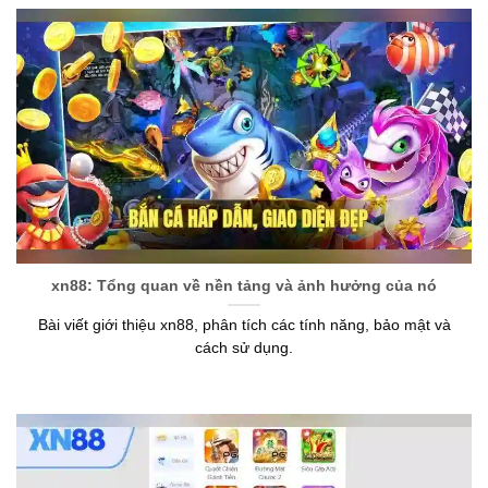
xn88: Tổng quan về nền tảng và ảnh hưởng của nó
Bài viết giới thiệu xn88, phân tích các tính năng, bảo mật và
cách sử dụng.