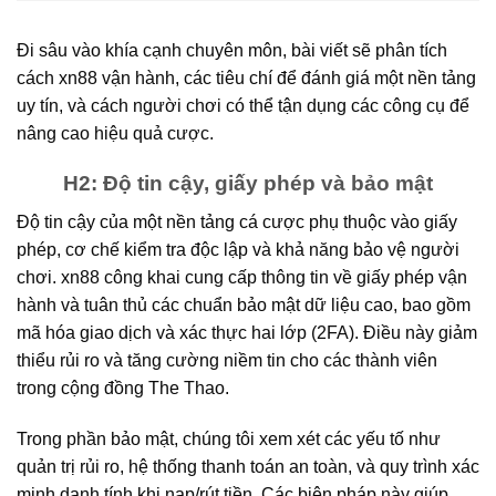
Đi sâu vào khía cạnh chuyên môn, bài viết sẽ phân tích
cách xn88 vận hành, các tiêu chí để đánh giá một nền tảng
uy tín, và cách người chơi có thể tận dụng các công cụ để
nâng cao hiệu quả cược.
H2: Độ tin cậy, giấy phép và bảo mật
Độ tin cậy của một nền tảng cá cược phụ thuộc vào giấy
phép, cơ chế kiểm tra độc lập và khả năng bảo vệ người
chơi. xn88 công khai cung cấp thông tin về giấy phép vận
hành và tuân thủ các chuẩn bảo mật dữ liệu cao, bao gồm
mã hóa giao dịch và xác thực hai lớp (2FA). Điều này giảm
thiểu rủi ro và tăng cường niềm tin cho các thành viên
trong cộng đồng The Thao.
Trong phần bảo mật, chúng tôi xem xét các yếu tố như
quản trị rủi ro, hệ thống thanh toán an toàn, và quy trình xác
minh danh tính khi nạp/rút tiền. Các biện pháp này giúp