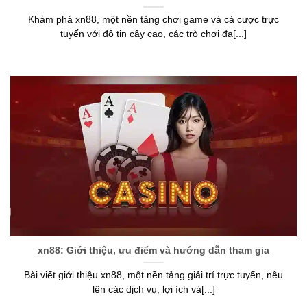
Khám phá xn88, một nền tảng chơi game và cá cược trực
tuyến với độ tin cậy cao, các trò chơi đa[...]
xn88: Giới thiệu, ưu điểm và hướng dẫn tham gia
Bài viết giới thiệu xn88, một nền tảng giải trí trực tuyến, nêu
lên các dịch vụ, lợi ích và[...]