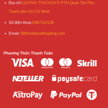
Địa chỉ
:
114 PHU THO HOA P. PTH Quan Tan Phu
Thanh pho Ho Chi Minh
Số điện
thoại
:
0967316136
Email
:
888slot@wettingblog.com
Phương Thức Thanh Toán