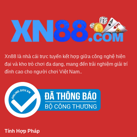
Xn88 là nhà cái trực tuyến kết hợp giữa công nghệ hiện
đại và kho trò chơi đa dạng, mang đến trải nghiệm giải trí
đỉnh cao cho người chơi Việt Nam..
Tính Hợp Pháp