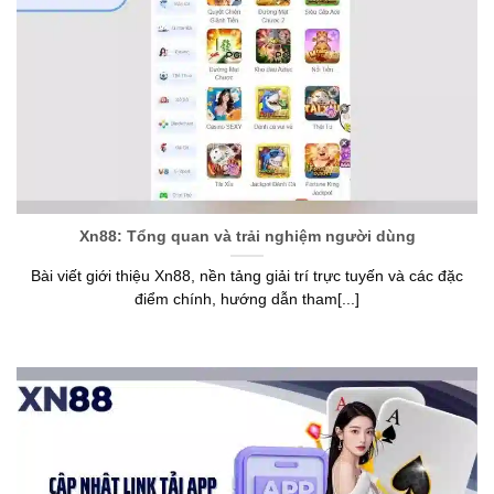
Xn88: Tổng quan và trải nghiệm người dùng
Bài viết giới thiệu Xn88, nền tảng giải trí trực tuyến và các đặc
điểm chính, hướng dẫn tham[...]