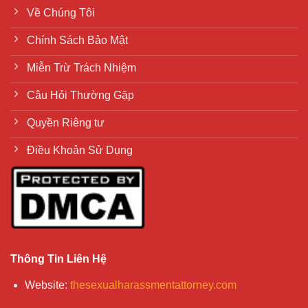
Về Chúng Tôi
Chính Sách Bảo Mật
Miễn Trừ Trách Nhiệm
Câu Hỏi Thường Gặp
Quyền Riêng tư
Điều Khoản Sử Dụng
Thông Tin Liên Hệ
Website
:
thesexualharassmentattorney.com