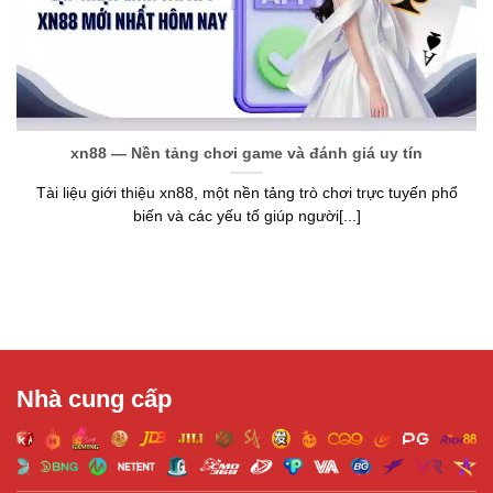
xn88 — Nền tảng chơi game và đánh giá uy tín
Tài liệu giới thiệu xn88, một nền tảng trò chơi trực tuyến phổ
biến và các yếu tố giúp người[...]
Nhà cung cấp