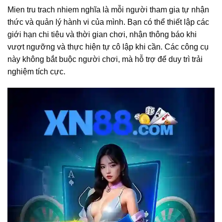
Mien tru trach nhiem nghĩa là mỗi người tham gia tự nhận
thức và quản lý hành vi của mình. Bạn có thể thiết lập các
giới hạn chi tiêu và thời gian chơi, nhận thông báo khi
vượt ngưỡng và thực hiện tự cô lập khi cần. Các công cụ
này không bắt buộc người chơi, mà hỗ trợ để duy trì trải
nghiệm tích cực.