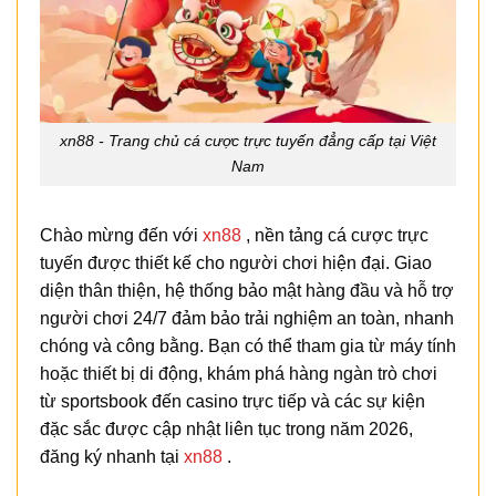
xn88 - Trang chủ cá cược trực tuyến đẳng cấp tại Việt
Nam
Chào mừng đến với
xn88
, nền tảng cá cược trực
tuyến được thiết kế cho người chơi hiện đại. Giao
diện thân thiện, hệ thống bảo mật hàng đầu và hỗ trợ
người chơi 24/7 đảm bảo trải nghiệm an toàn, nhanh
chóng và công bằng. Bạn có thể tham gia từ máy tính
hoặc thiết bị di động, khám phá hàng ngàn trò chơi
từ sportsbook đến casino trực tiếp và các sự kiện
đặc sắc được cập nhật liên tục trong năm 2026,
đăng ký nhanh tại
xn88
.