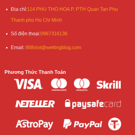
hàng luôn sẵn sàng 24/7 để trợ giúp và giải quyết
Địa chỉ
:
114 PHU THO HOA P. PTH Quan Tan Phu
vấn đề.
Thanh pho Ho Chi Minh
Cách tham gia xn88
Số điện
thoại
:
0967316136
Tạo tài khoản nhanh chóng trên trang chủ.
Xác thực danh tính theo yêu cầu pháp lý và quy
Email
:
888slot@wettingblog.com
định bảo mật.
Nạp tiền bằng các phương thức phổ biến và bắt
đầu cược.
Phương Thức Thanh Toán
Chọn trò chơi và đặt cược theo sở thích của bạn.
Kết luận
xn88 mang đến một nền tảng cá cược trực tuyến đầy
đủ các hình thức, công cụ bảo mật và dịch vụ khách
hàng tận tâm. Tham gia một cách có trách nhiệm và
tận hưởng các phút giây giải trí đồng thời có cơ hội