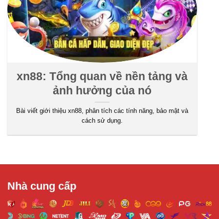
Danh mục trò chơi
An toàn và bảo mật
Hướng dẫn tham gia
Kết luận
xn88: Tổng quan về nền tảng và
Tại sao xn88 là lựa chọn hàng đầu cho
ảnh hưởng của nó
người chơi Việt
xn88 mang đến một nền tảng cá cược có tính công
Bài viết giới thiệu xn88, phân tích các tính năng, bảo mật và
bằng cao, với các phương thức thanh toán linh hoạt
cách sử dụng.
và thời gian xử lý nhanh chóng. Nền tảng được cấp
phép và kiểm soát chặt chẽ, đồng thời áp dụng các
biện pháp bảo mật tiên tiến để bảo vệ thông tin và
tiền gửi của bạn. Dù bạn là người mới hay người
chơi dày dặn, xn88 luôn đồng hành để mang lại trải
Nhà cung cấp
nghiệm mượt mà và đáng tin cậy.
Danh mục trò chơi và mô hình cược