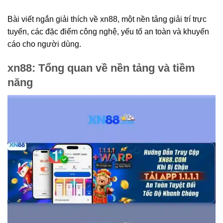
Bài viết ngắn giải thích về xn88, một nền tảng giải trí trực
tuyến, các đặc điểm công nghệ, yếu tố an toàn và khuyến
cáo cho người dùng.
xn88: Tổng quan về nền tảng và tiềm
năng