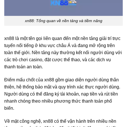
xn88: Tổng quan về nền tảng và tiềm năng
xn88 là một tên gọi liên quan đến một nền tảng giải trí trực
tuyến nổi tiếng ở khu vực châu Á và đang mở rộng trên
toàn thế giới. Nền tảng này thường kết nối người dùng với
các trò chơi casino, đặt cược thể thao, và các dịch vụ
thanh toán an toàn.
Điểm mấu chốt của xn88 gồm giao diện người dùng thân
thiện, hệ thống bảo mật và quy trình xác thực người dùng.
Người dùng có thể đăng ký tài khoản, nạp tiền và rút tiền
nhanh chóng theo nhiều phương thức thanh toán phổ
biến.
Về mặt công nghệ, xn88 có thể vận hành trên nhiều nền