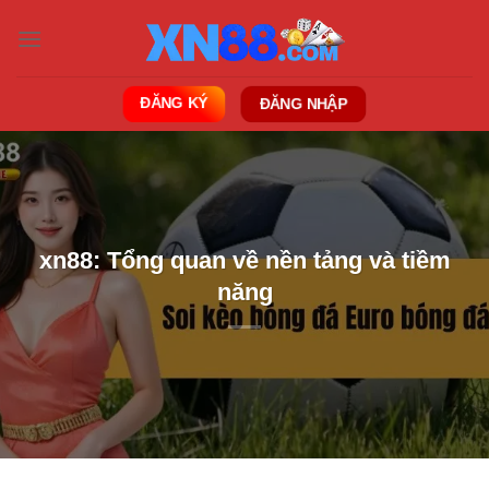
Bỏ
qua
nội
dung
ĐĂNG KÝ
ĐĂNG NHẬP
xn88: Tổng quan về nền tảng và tiềm
năng