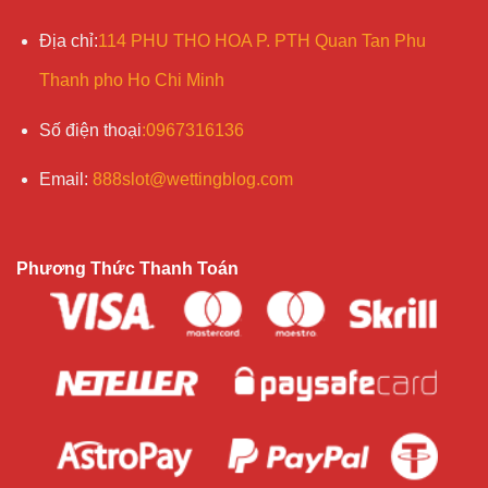
Địa chỉ
:
114 PHU THO HOA P. PTH Quan Tan Phu
Thanh pho Ho Chi Minh
Số điện
thoại
:
0967316136
Email
:
888slot@wettingblog.com
Phương Thức Thanh Toán