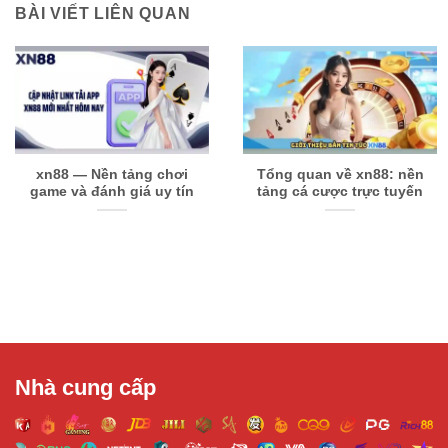
BÀI VIẾT LIÊN QUAN
xn88 — Nền tảng chơi
Tổng quan về xn88: nền
game và đánh giá uy tín
tảng cá cược trực tuyến
Nhà cung cấp