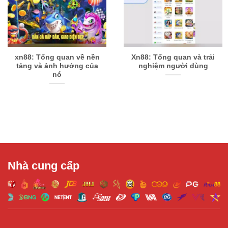
xn88: Tổng quan về nền
Xn88: Tổng quan và trải
tảng và ảnh hưởng của
nghiệm người dùng
nó
Nhà cung cấp