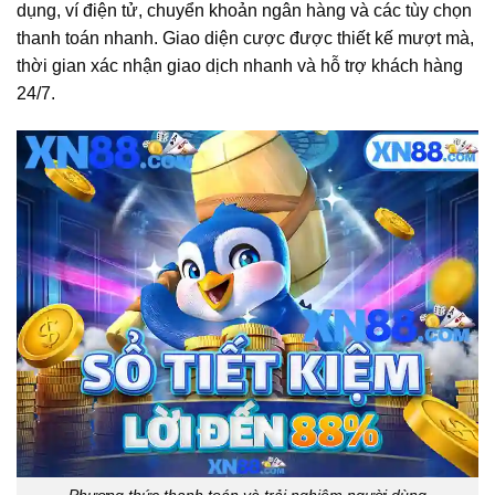
dụng, ví điện tử, chuyển khoản ngân hàng và các tùy chọn
thanh toán nhanh. Giao diện cược được thiết kế mượt mà,
thời gian xác nhận giao dịch nhanh và hỗ trợ khách hàng
24/7.