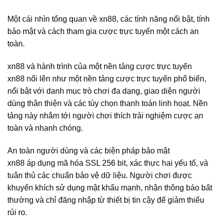
Một cái nhìn tổng quan về xn88, các tính năng nổi bật, tính
bảo mật và cách tham gia cược trực tuyến một cách an
toàn.
xn88 và hành trình của một nền tảng cược trực tuyến
xn88 nổi lên như một nền tảng cược trực tuyến phổ biến,
nổi bật với danh mục trò chơi đa dạng, giao diện người
dùng thân thiện và các tùy chọn thanh toán linh hoạt. Nền
tảng này nhắm tới người chơi thích trải nghiệm cược an
toàn và nhanh chóng.
An toàn người dùng và các biện pháp bảo mật
xn88 áp dụng mã hóa SSL 256 bit, xác thực hai yếu tố, và
tuân thủ các chuẩn bảo vệ dữ liệu. Người chơi được
khuyến khích sử dụng mật khẩu mạnh, nhận thông báo bất
thường và chỉ đăng nhập từ thiết bị tin cậy để giảm thiểu
rủi ro.