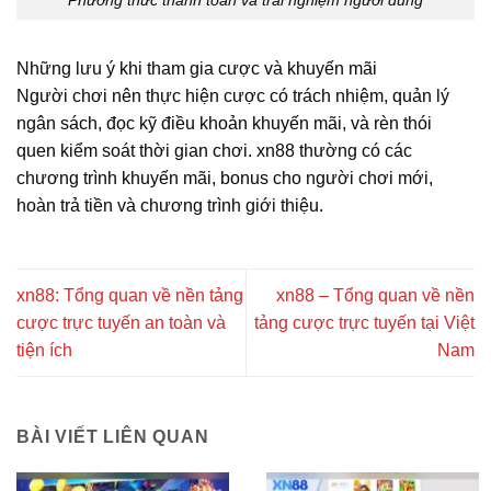
Phương thức thanh toán và trải nghiệm người dùng
Những lưu ý khi tham gia cược và khuyến mãi
Người chơi nên thực hiện cược có trách nhiệm, quản lý
ngân sách, đọc kỹ điều khoản khuyến mãi, và rèn thói
quen kiểm soát thời gian chơi. xn88 thường có các
chương trình khuyến mãi, bonus cho người chơi mới,
hoàn trả tiền và chương trình giới thiệu.
xn88: Tổng quan về nền tảng
xn88 – Tổng quan về nền
cược trực tuyến an toàn và
tảng cược trực tuyến tại Việt
tiện ích
Nam
BÀI VIẾT LIÊN QUAN