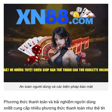
An toàn người dùng và các biện pháp bảo mật
Phương thức thanh toán và trải nghiệm người dùng
xn88 cung cấp nhiều phương thức thanh toán như thẻ tín