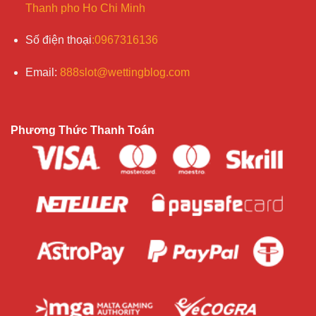
Thanh pho Ho Chi Minh
Số điện
thoại
:
0967316136
Email
:
888slot@wettingblog.com
Phương Thức Thanh Toán