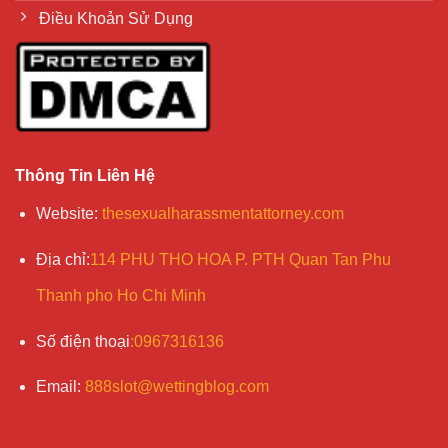
Điều Khoản Sử Dụng
Thông Tin Liên Hệ
Website
:
thesexualharassmentattorney.com
Địa chỉ
:
114 PHU THO HOA P. PTH Quan Tan Phu
Thanh pho Ho Chi Minh
Số điện
thoại
:
0967316136
Email
:
888slot@wettingblog.com