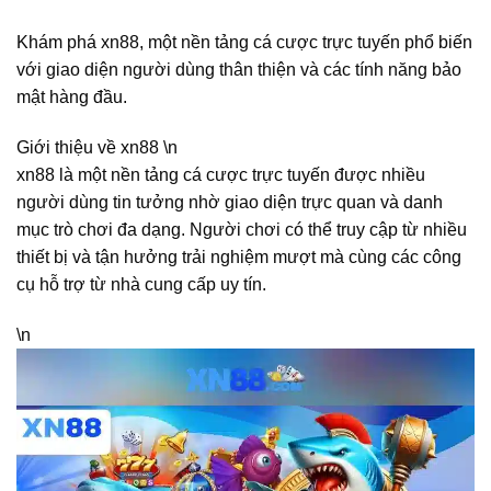
Khám phá xn88, một nền tảng cá cược trực tuyến phổ biến
với giao diện người dùng thân thiện và các tính năng bảo
mật hàng đầu.
Giới thiệu về xn88
\n
xn88 là một nền tảng cá cược trực tuyến được nhiều
người dùng tin tưởng nhờ giao diện trực quan và danh
mục trò chơi đa dạng. Người chơi có thể truy cập từ nhiều
thiết bị và tận hưởng trải nghiệm mượt mà cùng các công
cụ hỗ trợ từ nhà cung cấp uy tín.
\n