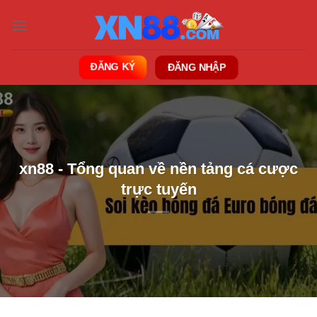
Bỏ
qua
nội
dung
ĐĂNG KÝ
ĐĂNG NHẬP
xn88 - Tổng quan về nền tảng cá cược
trực tuyến