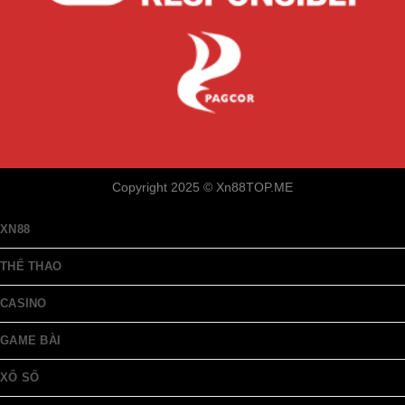
Copyright 2025 ©
Xn88TOP.ME
XN88
THỂ THAO
CASINO
GAME BÀI
XỔ SỐ