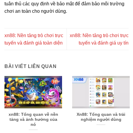
tuân thủ các quy định về bảo mật để đảm bảo môi trường
chơi an toàn cho người dùng.
xn88: Nền tảng trò chơi trực
xn88: Nền tảng trò chơi trực
tuyến và đánh giá toàn diện
tuyến và đánh giá uy tín
BÀI VIẾT LIÊN QUAN
xn88: Tổng quan về nền
Xn88: Tổng quan và trải
tảng và ảnh hưởng của
nghiệm người dùng
nó