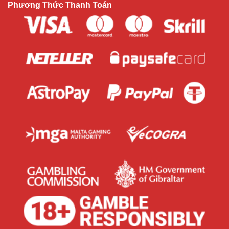
Phương Thức Thanh Toán