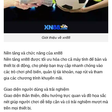
Giới thiệu về xn88
Nền tảng và chức năng của xn88
Nền tảng xn88 được tối ưu hóa cho cả máy tính để bàn và
thiết bị di động, cho phép bạn truy cập nhanh chóng vào
các trò chơi phổ biến, quản lý tài khoản, nạp rút và tham
gia các chương trình khuyến mãi.
Giao diện người dùng và trải nghiệm
Giao diện thân thiện, điều hướng trực quan và đồ họa sắc
nét giúp người chơi dễ tiếp cận và có trải nghiệm mượt mà
trên mọi thiết bị.