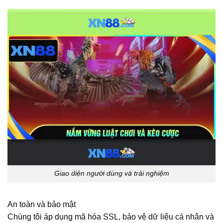
Giao diện người dùng và trải nghiệm
An toàn và bảo mật
Chúng tôi áp dụng mã hóa SSL, bảo vệ dữ liệu cá nhân và