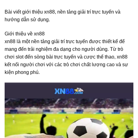
Bài viết giới thiệu xn88, nền tảng giải trí trực tuyến và
hướng dẫn sử dụng.
Giới thiệu về xn88
xn88 là một nền tảng giải trí trực tuyến được thiết kế để
mang đến trải nghiệm đa dạng cho người dùng. Từ trò
chơi slot đến sòng bài trực tuyến và cược thể thao, xn88
kết nối người chơi với các trò chơi chất lượng cao và sự
kiện phong phú.