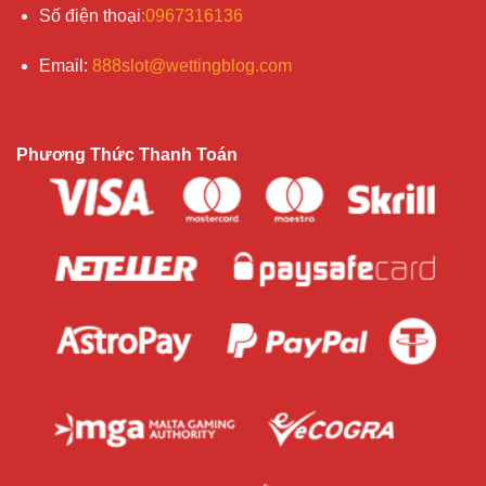
Số điện
thoại
:
0967316136
Email
:
888slot@wettingblog.com
Phương Thức Thanh Toán