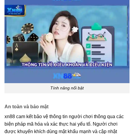
Tính năng nổi bật
An toàn và bảo mật
xn88 cam kết bảo vệ thông tin người chơi thông qua các
biện pháp mã hóa và xác thực hai yếu tố. Người chơi
được khuyến khích dùng mật khẩu mạnh và cập nhật