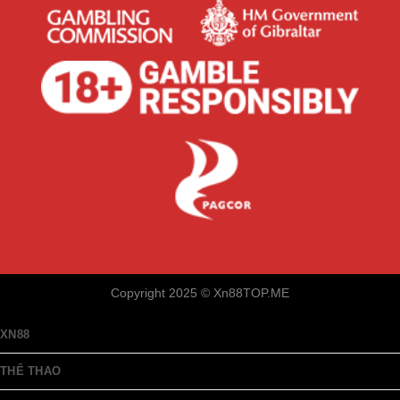
Copyright 2025 ©
Xn88TOP.ME
XN88
THỂ THAO