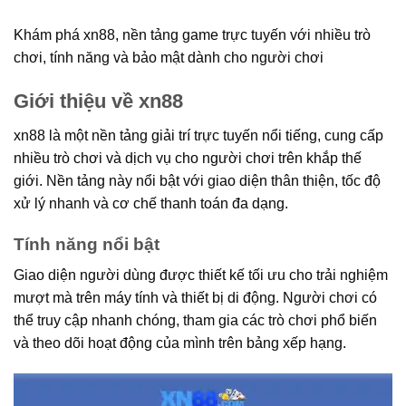
Khám phá xn88, nền tảng game trực tuyến với nhiều trò
chơi, tính năng và bảo mật dành cho người chơi
Giới thiệu về xn88
xn88 là một nền tảng giải trí trực tuyến nổi tiếng, cung cấp
nhiều trò chơi và dịch vụ cho người chơi trên khắp thế
giới. Nền tảng này nổi bật với giao diện thân thiện, tốc độ
xử lý nhanh và cơ chế thanh toán đa dạng.
Tính năng nổi bật
Giao diện người dùng được thiết kế tối ưu cho trải nghiệm
mượt mà trên máy tính và thiết bị di động. Người chơi có
thể truy cập nhanh chóng, tham gia các trò chơi phổ biến
và theo dõi hoạt động của mình trên bảng xếp hạng.