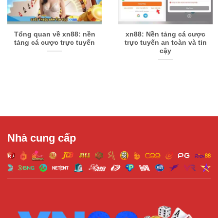
Tổng quan về xn88: nền
xn88: Nền tảng cá cược
tảng cá cược trực tuyến
trực tuyến an toàn và tin
cậy
Nhà cung cấp