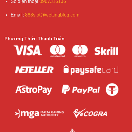
Số điện
thoại
:
0967316136
Email
:
888slot@wettingblog.com
Phương Thức Thanh Toán