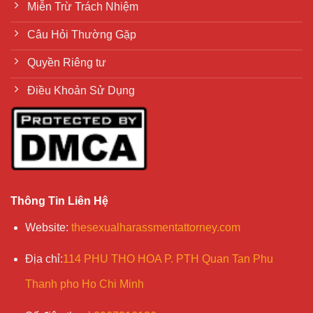
Miễn Trừ Trách Nhiệm
Câu Hỏi Thường Gặp
Quyền Riêng tư
Điều Khoản Sử Dụng
Thông Tin Liên Hệ
Website
:
thesexualharassmentattorney.com
Địa chỉ
:
114 PHU THO HOA P. PTH Quan Tan Phu
Thanh pho Ho Chi Minh