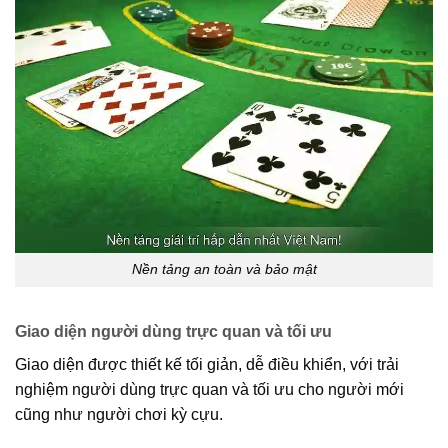
Nền tảng an toàn và bảo mật
Giao diện người dùng trực quan và tối ưu
Giao diện được thiết kế tối giản, dễ điều khiển, với trải
nghiệm người dùng trực quan và tối ưu cho người mới
cũng như người chơi kỳ cựu.