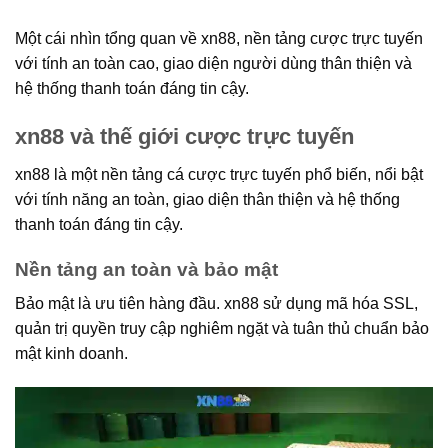
Một cái nhìn tổng quan về xn88, nền tảng cược trực tuyến
với tính an toàn cao, giao diện người dùng thân thiện và
hệ thống thanh toán đáng tin cậy.
xn88 và thế giới cược trực tuyến
xn88 là một nền tảng cá cược trực tuyến phổ biến, nổi bật
với tính năng an toàn, giao diện thân thiện và hệ thống
thanh toán đáng tin cậy.
Nền tảng an toàn và bảo mật
Bảo mật là ưu tiên hàng đầu. xn88 sử dụng mã hóa SSL,
quản trị quyền truy cập nghiêm ngặt và tuân thủ chuẩn bảo
mật kinh doanh.