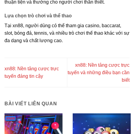
thuận tiện và thưởng cho người chơi thân thiết.
Lựa chọn trò chơi và thể thao
Tại xn88, người dùng có thể tham gia casino, baccarat,
slot, bóng đá, tennis, và nhiều trò chơi thể thao khác với sự
đa dạng và chất lượng cao.
xn88: Nền tảng cược trực
xn88: Nền tảng cược trực
tuyến và những điều bạn cần
tuyến đáng tin cậy
biết
BÀI VIẾT LIÊN QUAN