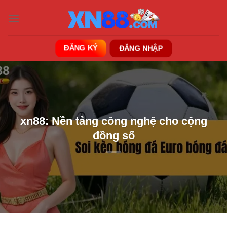
Bỏ
qua
nội
dung
ĐĂNG KÝ
ĐĂNG NHẬP
xn88: Nền tảng công nghệ cho cộng
đồng số