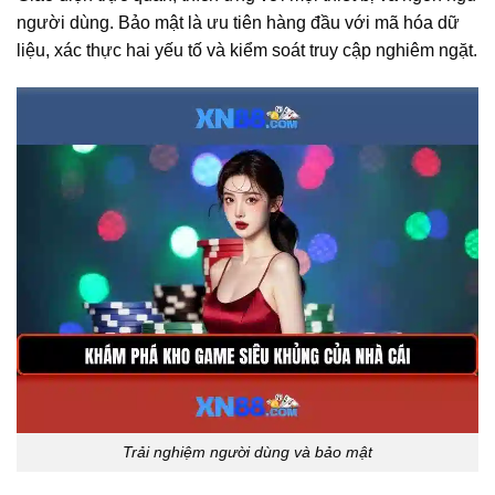
người dùng. Bảo mật là ưu tiên hàng đầu với mã hóa dữ
liệu, xác thực hai yếu tố và kiểm soát truy cập nghiêm ngặt.
Trải nghiệm người dùng và bảo mật