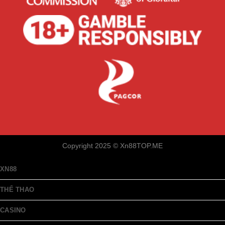
Copyright 2025 ©
Xn88TOP.ME
XN88
THỂ THAO
CASINO