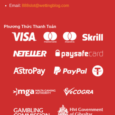
Email
:
888slot@wettingblog.com
Phương Thức Thanh Toán