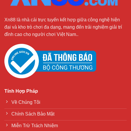
Xn88 là nhà cái trực tuyến kết hợp giữa công nghệ hiện
đại và kho trò chơi đa dạng, mang đến trải nghiệm giải trí
đỉnh cao cho người chơi Việt Nam..
Tính Hợp Pháp
Về Chúng Tôi
Chính Sách Bảo Mật
Miễn Trừ Trách Nhiệm