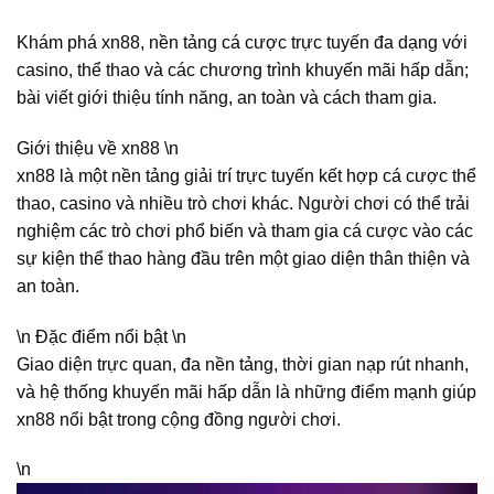
Khám phá xn88, nền tảng cá cược trực tuyến đa dạng với
casino, thể thao và các chương trình khuyến mãi hấp dẫn;
bài viết giới thiệu tính năng, an toàn và cách tham gia.
Giới thiệu về xn88
\n
xn88 là một nền tảng giải trí trực tuyến kết hợp cá cược thể
thao, casino và nhiều trò chơi khác. Người chơi có thể trải
nghiệm các trò chơi phổ biến và tham gia cá cược vào các
sự kiện thể thao hàng đầu trên một giao diện thân thiện và
an toàn.
\n
Đặc điểm nổi bật
\n
Giao diện trực quan, đa nền tảng, thời gian nạp rút nhanh,
và hệ thống khuyến mãi hấp dẫn là những điểm mạnh giúp
xn88 nổi bật trong cộng đồng người chơi.
\n