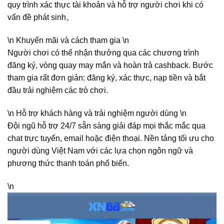
quy trình xác thực tài khoản và hỗ trợ người chơi khi có
vấn đề phát sinh。
\n
Khuyến mãi và cách tham gia
\n
Người chơi có thể nhận thưởng qua các chương trình
đăng ký, vòng quay may mắn và hoàn trả cashback. Bước
tham gia rất đơn giản: đăng ký, xác thực, nạp tiền và bắt
đầu trải nghiệm các trò chơi.
\n
Hỗ trợ khách hàng và trải nghiệm người dùng
\n
Đội ngũ hỗ trợ 24/7 sẵn sàng giải đáp mọi thắc mắc qua
chat trực tuyến, email hoặc điện thoại. Nền tảng tối ưu cho
người dùng Việt Nam với các lựa chọn ngôn ngữ và
phương thức thanh toán phổ biến.
\n