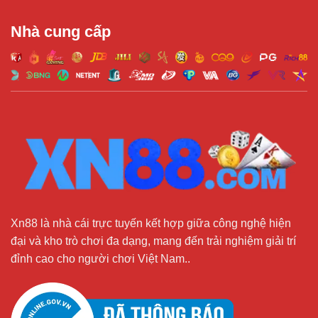
Nhà cung cấp
Xn88 là nhà cái trực tuyến kết hợp giữa công nghệ hiện
đại và kho trò chơi đa dạng, mang đến trải nghiệm giải trí
đỉnh cao cho người chơi Việt Nam..