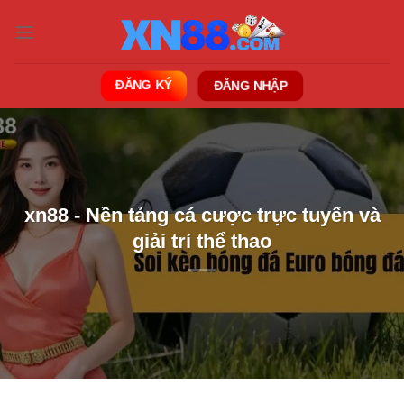
Bỏ
qua
nội
dung
ĐĂNG KÝ
ĐĂNG NHẬP
xn88 - Nền tảng cá cược trực tuyến và
giải trí thể thao