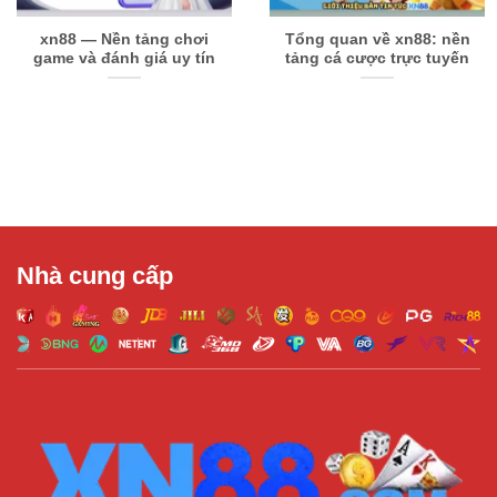
xn88 — Nền tảng chơi
Tổng quan về xn88: nền
game và đánh giá uy tín
tảng cá cược trực tuyến
Nhà cung cấp