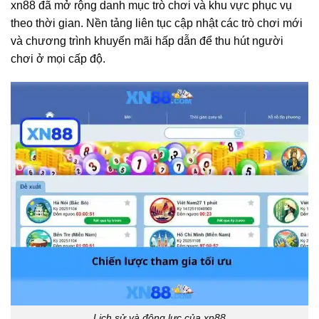
xn88 đã mở rộng danh mục trò chơi và khu vực phục vụ
theo thời gian. Nền tảng liên tục cập nhật các trò chơi mới
và chương trình khuyến mãi hấp dẫn để thu hút người
chơi ở mọi cấp độ.
Lịch sử và động lực của xn88