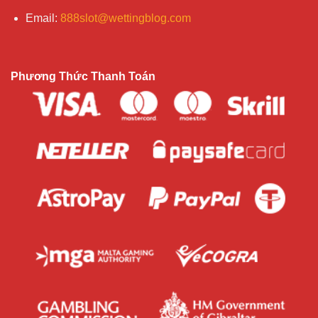
Email
:
888slot@wettingblog.com
Phương Thức Thanh Toán