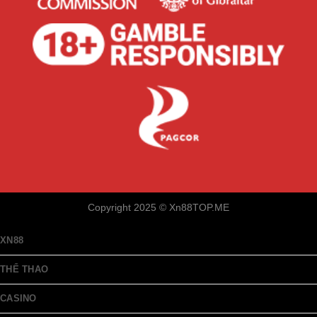
Copyright 2025 ©
Xn88TOP.ME
XN88
THỂ THAO
CASINO