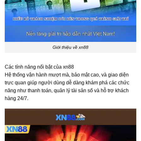
Giới thiệu về xn88
Các tính năng nổi bật của xn88
Hệ thống vận hành mượt mà, bảo mật cao, và giao diện
trực quan giúp người dùng dễ dàng khám phá các chức
năng như thanh toán, quản lý tài sản số và hỗ trợ khách
hàng 24/7.