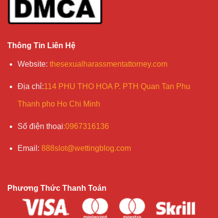
Thông Tin Liên Hệ
Website
:
thesexualharassmentattorney.com
Địa chỉ
:
114 PHU THO HOA P. PTH Quan Tan Phu
Thanh pho Ho Chi Minh
Số điện
thoại
:
0967316136
Email
:
888slot@wettingblog.com
Phương Thức Thanh Toán