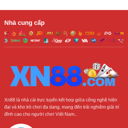
Nhà cung cấp
Xn88 là nhà cái trực tuyến kết hợp giữa công nghệ hiện
đại và kho trò chơi đa dạng, mang đến trải nghiệm giải trí
đỉnh cao cho người chơi Việt Nam..