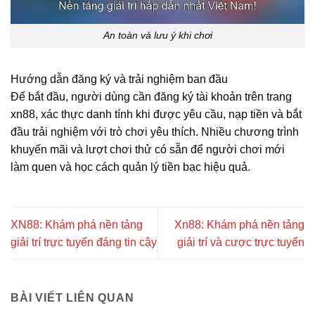
An toàn và lưu ý khi chơi
Hướng dẫn đăng ký và trải nghiệm ban đầu
Để bắt đầu, người dùng cần đăng ký tài khoản trên trang
xn88, xác thực danh tính khi được yêu cầu, nạp tiền và bắt
đầu trải nghiệm với trò chơi yêu thích. Nhiều chương trình
khuyến mãi và lượt chơi thử có sẵn để người chơi mới
làm quen và học cách quản lý tiền bạc hiệu quả.
XN88: Khám phá nền tảng
Xn88: Khám phá nền tảng
giải trí trực tuyến đáng tin cậy
giải trí và cược trực tuyến
BÀI VIẾT LIÊN QUAN