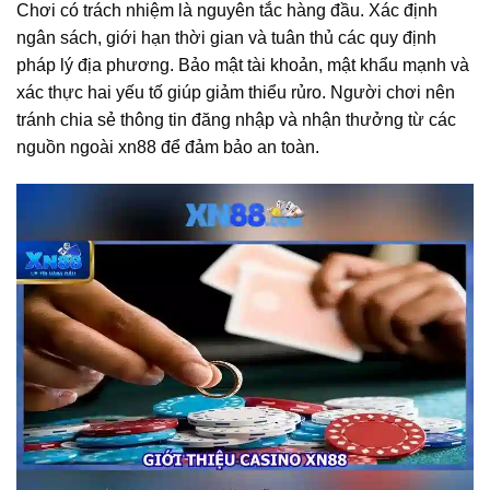
Chơi có trách nhiệm là nguyên tắc hàng đầu. Xác định
ngân sách, giới hạn thời gian và tuân thủ các quy định
pháp lý địa phương. Bảo mật tài khoản, mật khẩu mạnh và
xác thực hai yếu tố giúp giảm thiểu rủro. Người chơi nên
tránh chia sẻ thông tin đăng nhập và nhận thưởng từ các
nguồn ngoài xn88 để đảm bảo an toàn.