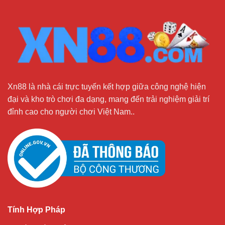
Xn88 là nhà cái trực tuyến kết hợp giữa công nghệ hiện
đại và kho trò chơi đa dạng, mang đến trải nghiệm giải trí
đỉnh cao cho người chơi Việt Nam..
Tính Hợp Pháp