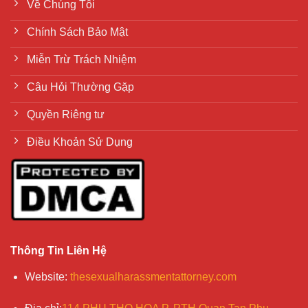
Về Chúng Tôi
Chính Sách Bảo Mật
Miễn Trừ Trách Nhiệm
Câu Hỏi Thường Gặp
Quyền Riêng tư
Điều Khoản Sử Dụng
Thông Tin Liên Hệ
Website
:
thesexualharassmentattorney.com